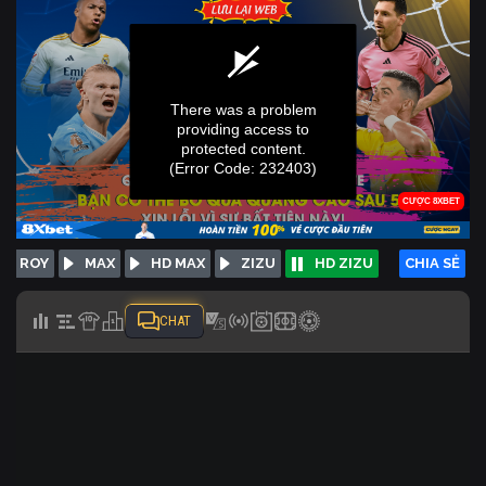
HD ROY
MAX
HD MAX
ZIZU
HD ZIZU
CHIA SẺ
CHAT