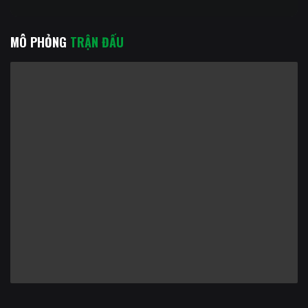
MÔ PHỎNG
TRẬN ĐẤU