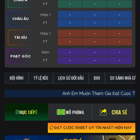
CHÂU Á
FT
-
-
-
Hiệp 1
-
-
-
CHÂU ÂU
FT
-
-
-
Hiệp 1
-
-
-
TÀI XỈU
FT
-
-
-
Sớm
-
-
-
PHẠT GÓC
FT
-
-
-
ĐỘI HÌNH
TỶ LỆ KÈO
LỊCH SỬ ĐỐI ĐẦU
BXH
SO SÁNH NHÀ CÁI
Anh Em Muốn Tham Gia Đặt Cược 
CHIA SẺ
TRỰC TIẾP
MÔ PHỎNG
ĐẶT CƯỢC 8XBET UY TÍN NHẤT HIỆN NAY