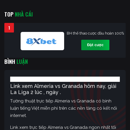
TOP
NHÀ CÁI
1
BH thể thao cược đầu hoàn 100%
Đặt cược
BÌNH
LUẬN
Link xem Almeria vs Granada hôm nay, giải
La Liga 2 lúc , ngày .
Tường thuật trực tiếp Almeria vs Granada có bình
luận tiếng Việt miễn phí trên các nền tảng có kết nối
internet.
Link xem trực tiếp Almeria vs Granada ngon nhất tối