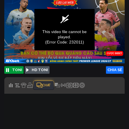
TONI
HD TONI
CHIA SẺ
CHAT