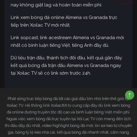
nay không giật lag và hoàn toàn miễn phí.
Link xem bóng đá online Almeria vs Granada trực
tiếp trên Xoilac TV mới nhất.
Link sopcast, link acestream Almeria vs Granada mới
nhất có bình luận tiếng Việt, tiếng Anh đầy đủ.
Dữ liệu trận đấu, thành tích đối đầu, kết quả gần đây
kết quả bóng đá trận đấu Almeria vs Granada ngay
tại Xoilac TV sẽ có link sớm trước 24h.
Phát sóng trực tiếp bóng đá tất các giải đấu lớn nhỏ trên thế giới tại
Xoilac TV. Hệ thống link Xoilac86.tv cung cấp đầy đủ link xem bóng
đá online đường truyền tốc độ cao và bình luận tiếng Việt miễn phí.
Ngoài việc xem bóng đá trực tuyến tại Xôi Lạc TV còn mang đến lịch
thi đấu đầy đủ nhất, video highlight bóng đá mới, tin soi kèo từ chuyên
gia, bảng tỷ lệ kèo nhà cái, kết quả bóng đá nhanh nhất, cẩm nang