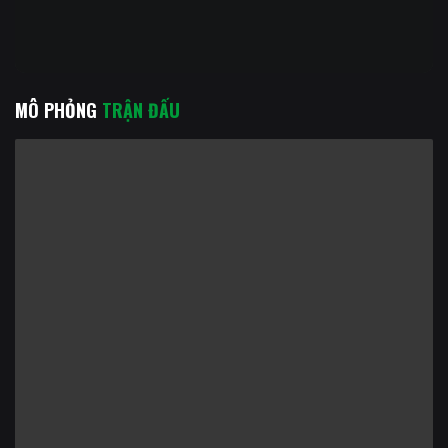
MÔ PHỎNG
TRẬN ĐẤU