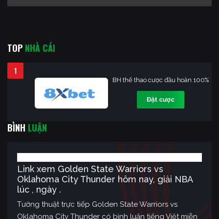
TOP
NHÀ CÁI
1
BH thể thao cược đầu hoàn 100%
Đặt cược
BÌNH
LUẬN
Link xem Golden State Warriors vs
Oklahoma City Thunder hôm nay, giải NBA
lúc , ngày .
Tường thuật trực tiếp Golden State Warriors vs
Oklahoma City Thunder có bình luận tiếng Việt miễn