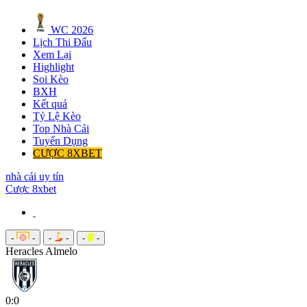
WC 2026
Lịch Thi Đấu
Xem Lại
Highlight
Soi Kèo
BXH
Kết quả
Tỷ Lệ Kèo
Top Nhà Cái
Tuyển Dụng
CƯỢC 8XBET
nhà cái uy tín
Cược 8xbet
-
-
-
-
-
-
Heracles Almelo
0
:
0