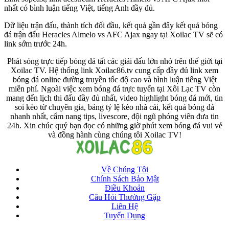
nhất có bình luận tiếng Việt, tiếng Anh đầy đủ.
Dữ liệu trận đấu, thành tích đối đầu, kết quả gần đây kết quả bóng
đá trận đấu Heracles Almelo vs AFC Ajax ngay tại Xoilac TV sẽ có
link sớm trước 24h.
Phát sóng trực tiếp bóng đá tất các giải đấu lớn nhỏ trên thế giới tại
Xoilac TV. Hệ thống link Xoilac86.tv cung cấp đầy đủ link xem
bóng đá online đường truyền tốc độ cao và bình luận tiếng Việt
miễn phí. Ngoài việc xem bóng đá trực tuyến tại Xôi Lạc TV còn
mang đến lịch thi đấu đầy đủ nhất, video highlight bóng đá mới, tin
soi kèo từ chuyên gia, bảng tỷ lệ kèo nhà cái, kết quả bóng đá
nhanh nhất, cẩm nang tips, livescore, đội ngũ phóng viên đưa tin
24h. Xin chúc quý bạn đọc có những giờ phút xem bóng đá vui vẻ
và đồng hành cùng chúng tôi Xoilac TV!
Về Chúng Tôi
Chính Sách Bảo Mật
Điều Khoản
Câu Hỏi Thường Gặp
Liên Hệ
Tuyển Dụng