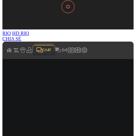
RIO
HD RIO
CHIA SẺ
CHAT