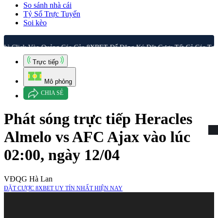
So sánh nhà cái
Tỷ Số Trực Tuyến
Soi kèo
c Thì Click Vào Quảng Cáo Của 8XBET Để Đăng Ký Đặt Cược
Trực tiếp
Mô phỏng
CHIA SẺ
Phát sóng trực tiếp Heracles
Almelo vs AFC Ajax vào lúc
02:00, ngày 12/04
VĐQG Hà Lan
ĐẶT CƯỢC 8XBET UY TÍN NHẤT HIỆN NAY