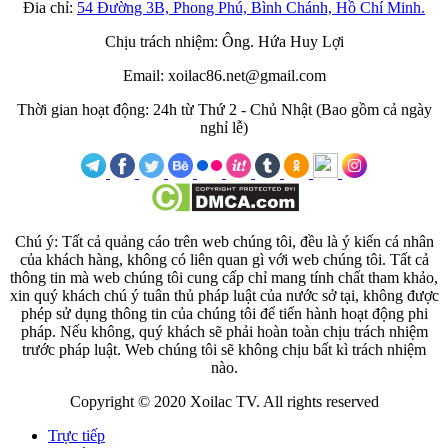
Đia chỉ:
54 Đường 3B, Phong Phú, Bình Chánh, Hồ Chí Minh.
Chịu trách nhiệm: Ông. Hứa Huy Lợi
Email:
xoilac86.net@gmail.com
Thời gian hoạt động: 24h từ Thứ 2 - Chủ Nhật (Bao gồm cả ngày
nghỉ lễ)
Chú ý: Tất cả quảng cáo trên web chúng tôi, đều là ý kiến cá nhân
của khách hàng, không có liên quan gì với web chúng tôi. Tất cả
thông tin mà web chúng tôi cung cấp chỉ mang tính chất tham khảo,
xin quý khách chú ý tuân thủ pháp luật của nước sở tại, không được
phép sử dụng thông tin của chúng tôi để tiến hành hoạt động phi
pháp. Nếu không, quý khách sẽ phải hoàn toàn chịu trách nhiệm
trước pháp luật. Web chúng tôi sẽ không chịu bất kì trách nhiệm
nào.
Copyright © 2020 Xoilac TV. All rights reserved
Trực tiếp