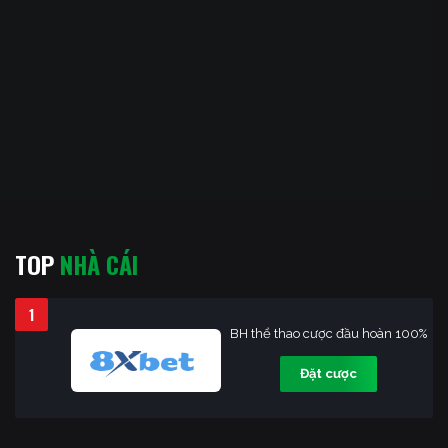
TOP
NHÀ CÁI
1
BH thể thao cược đầu hoàn 100%
Đặt cược