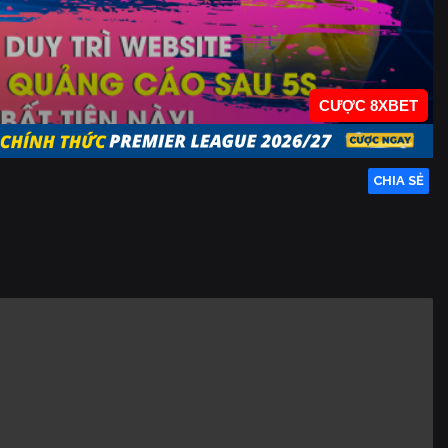
CHIA SẺ