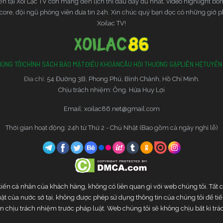
n tại Xôi Lạc TV còn mang đến lịch thi đấu đầy đủ nhất, video highlight bóng
escore, đội ngũ phóng viên đưa tin 24h. Xin chúc quý bạn đọc có những giờ
Xoilac TV!
ÚNG TÔI
CHÍNH SÁCH BẢO MẬT
ĐIỀU KHOẢN
CÂU HỎI THƯỜNG GẶP
LIÊN HỆ
TUYỂN
Đia chỉ:
54 Đường 3B, Phong Phú, Bình Chánh, Hồ Chí Minh.
Chịu trách nhiệm: Ông. Hứa Huy Lợi
Email:
xoilac86.net@gmail.com
Thời gian hoạt động: 24h từ Thứ 2 - Chủ Nhật (Bao gồm cả ngày nghỉ lễ)
́ kiến cá nhân của khách hàng, không có liên quan gì với web chúng tôi. T
uật của nước sở tại, không được phép sử dụng thông tin của chúng tôi để t
n chịu trách nhiệm trước pháp luật. Web chúng tôi sẽ không chịu bất kì tr