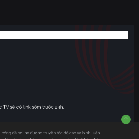
c TV sẽ có link sớm trước 24h.
xem bóng đá online đường truyền tốc độ cao và bình luận