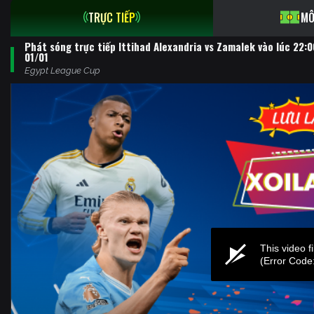
TRỰC TIẾP
MÔ
Phát sóng trực tiếp Ittihad Alexandria vs Zamalek vào lúc 22:0
01/01
Egypt League Cup