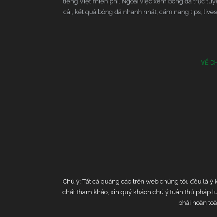
tiếng Việt miễn phí. Ngoài việc xem bóng đá trực tuyế
cái, kết quả bóng đá nhanh nhất, cẩm nang tips, liv
VỀ CH
Chú ý: Tất cả quảng cáo trên web chúng tôi, đều là y
chất tham khảo, xin quý khách chú ý tuân thủ pháp l
phải hoàn toà