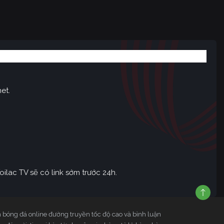
et.
ilac TV sẽ có link sớm trước 24h.
xem bóng đá online đường truyền tốc độ cao và bình luận